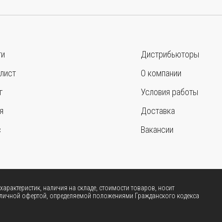
ти
Дистрибьюторы
лист
О компании
г
Условия работы
я
Доставка
с
Вакансии
арактеристик, наличия на складе, стоимости товаров, носит
убличной офертой, определяемой положениями Гражданского кодекса