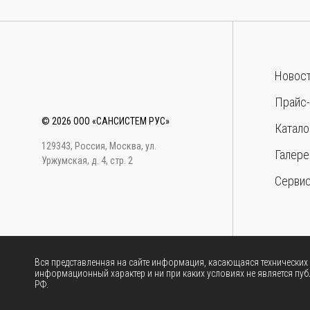
Новос
Прайс-
© 2026 ООО «САНСИСТЕМ РУС»
Катало
129343, Россия, Москва, ул.
Галере
Уржумская, д. 4, стр. 2
Серви
Вся представленная на сайте информация, касающаяся технических х
информационный характер и ни при каких условиях не является п
РФ.