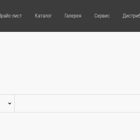
Прайс-лист
Каталог
Галерея
Сервис
Дистри
лист
Рекомендованные интернет